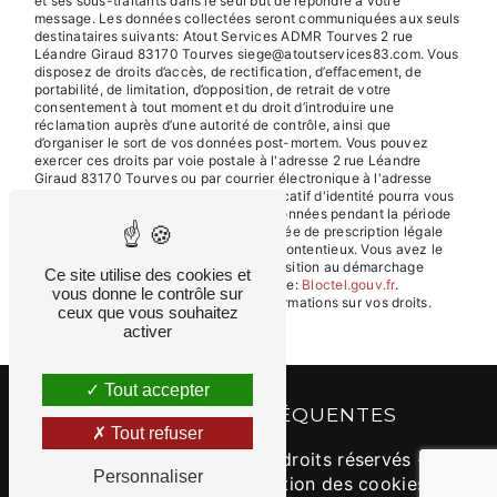
et ses sous-traitants dans le seul but de répondre à votre
message. Les données collectées seront communiquées aux seuls
destinataires suivants: Atout Services ADMR Tourves 2 rue
Léandre Giraud 83170 Tourves siege@atoutservices83.com. Vous
disposez de droits d’accès, de rectification, d’effacement, de
portabilité, de limitation, d’opposition, de retrait de votre
consentement à tout moment et du droit d’introduire une
réclamation auprès d’une autorité de contrôle, ainsi que
d’organiser le sort de vos données post-mortem. Vous pouvez
exercer ces droits par voie postale à l'adresse 2 rue Léandre
Giraud 83170 Tourves ou par courrier électronique à l'adresse
siege@atoutservices83.com. Un justificatif d'identité pourra vous
être demandé. Nous conservons vos données pendant la période
de prise de contact puis pendant la durée de prescription légale
aux fins probatoires et de gestion des contentieux. Vous avez le
droit de vous inscrire sur la liste d'opposition au démarchage
Ce site utilise des cookies et
téléphonique, disponible à cette adresse:
Bloctel.gouv.fr
.
vous donne le contrôle sur
Consultez le site cnil.fr pour plus d’informations sur vos droits.
ceux que vous souhaitez
activer
Tout accepter
RECHERCHES FRÉQUENTES
Tout refuser
©
Vistalid
- 2026 - Tous droits réservés -
Personnaliser
Mentions légales
-
Gestion des cookies