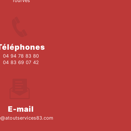
Tourves
Téléphones
04 94 78 83 80
04 83 69 07 42
E-mail
e@atoutservices83.com