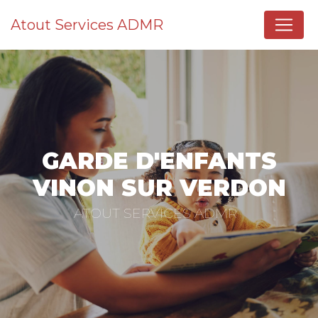
Panneau de gestion des cookies
Atout Services ADMR
GARDE D'ENFANTS
VINON SUR VERDON
ATOUT SERVICES ADMR