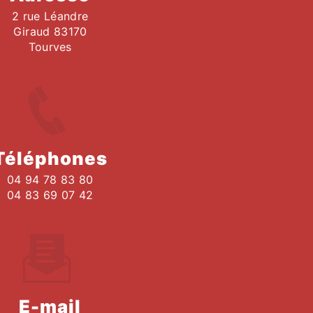
2 rue Léandre
Giraud 83170
Tourves
Téléphones
04 94 78 83 80
04 83 69 07 42
E-mail