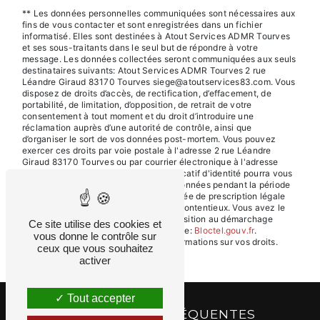
** Les données personnelles communiquées sont nécessaires aux
fins de vous contacter et sont enregistrées dans un fichier
informatisé. Elles sont destinées à Atout Services ADMR Tourves
et ses sous-traitants dans le seul but de répondre à votre
message. Les données collectées seront communiquées aux seuls
destinataires suivants: Atout Services ADMR Tourves 2 rue
Léandre Giraud 83170 Tourves siege@atoutservices83.com. Vous
disposez de droits d’accès, de rectification, d’effacement, de
portabilité, de limitation, d’opposition, de retrait de votre
consentement à tout moment et du droit d’introduire une
réclamation auprès d’une autorité de contrôle, ainsi que
d’organiser le sort de vos données post-mortem. Vous pouvez
exercer ces droits par voie postale à l'adresse 2 rue Léandre
Giraud 83170 Tourves ou par courrier électronique à l'adresse
siege@atoutservices83.com. Un justificatif d'identité pourra vous
être demandé. Nous conservons vos données pendant la période
de prise de contact puis pendant la durée de prescription légale
aux fins probatoires et de gestion des contentieux. Vous avez le
droit de vous inscrire sur la liste d'opposition au démarchage
Ce site utilise des cookies et
téléphonique, disponible à cette adresse:
Bloctel.gouv.fr
.
vous donne le contrôle sur
Consultez le site cnil.fr pour plus d’informations sur vos droits.
ceux que vous souhaitez
activer
Tout accepter
RECHERCHES FRÉQUENTES