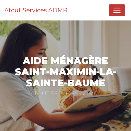
Panneau de gestion des cookies
Atout Services ADMR
AIDE MÉNAGÈRE
SAINT-MAXIMIN-LA-
SAINTE-BAUME
ATOUT SERVICES ADMR