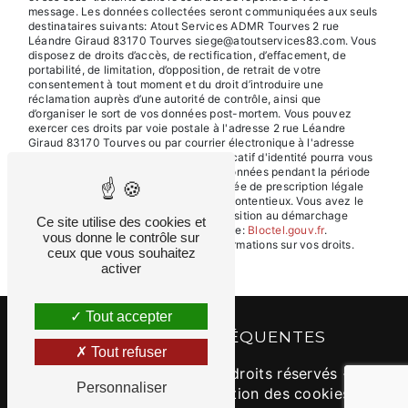
message. Les données collectées seront communiquées aux seuls
destinataires suivants: Atout Services ADMR Tourves 2 rue
Léandre Giraud 83170 Tourves siege@atoutservices83.com. Vous
disposez de droits d’accès, de rectification, d’effacement, de
portabilité, de limitation, d’opposition, de retrait de votre
consentement à tout moment et du droit d’introduire une
réclamation auprès d’une autorité de contrôle, ainsi que
d’organiser le sort de vos données post-mortem. Vous pouvez
exercer ces droits par voie postale à l'adresse 2 rue Léandre
Giraud 83170 Tourves ou par courrier électronique à l'adresse
siege@atoutservices83.com. Un justificatif d'identité pourra vous
être demandé. Nous conservons vos données pendant la période
de prise de contact puis pendant la durée de prescription légale
aux fins probatoires et de gestion des contentieux. Vous avez le
droit de vous inscrire sur la liste d'opposition au démarchage
Ce site utilise des cookies et
téléphonique, disponible à cette adresse:
Bloctel.gouv.fr
.
vous donne le contrôle sur
Consultez le site cnil.fr pour plus d’informations sur vos droits.
ceux que vous souhaitez
activer
Tout accepter
RECHERCHES FRÉQUENTES
Tout refuser
©
Vistalid
- 2026 - Tous droits réservés -
Personnaliser
Mentions légales
-
Gestion des cookies